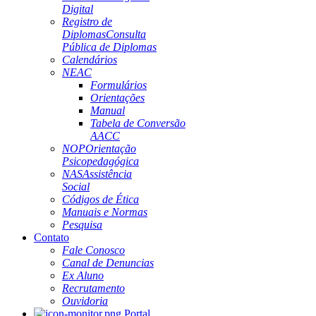
Digital
Registro de
Diplomas
Consulta
Pública de Diplomas
Calendários
NEAC
Formulários
Orientações
Manual
Tabela de Conversão
AACC
NOP
Orientação
Psicopedagógica
NAS
Assistência
Social
Códigos de Ética
Manuais e Normas
Pesquisa
Contato
Fale Conosco
Canal de Denuncias
Ex Aluno
Recrutamento
Ouvidoria
Portal