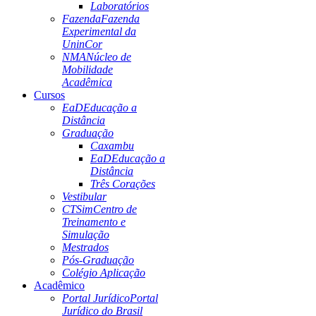
Laboratórios
Fazenda
Fazenda
Experimental da
UninCor
NMA
Núcleo de
Mobilidade
Acadêmica
Cursos
EaD
Educação a
Distância
Graduação
Caxambu
EaD
Educação a
Distância
Três Corações
Vestibular
CTSim
Centro de
Treinamento e
Simulação
Mestrados
Pós-Graduação
Colégio Aplicação
Acadêmico
Portal Jurídico
Portal
Jurídico do Brasil