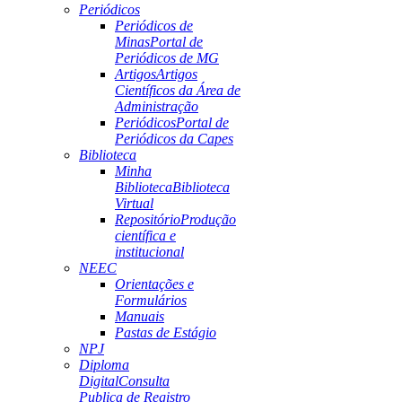
Periódicos
Periódicos de
Minas
Portal de
Periódicos de MG
Artigos
Artigos
Científicos da Área de
Administração
Periódicos
Portal de
Periódicos da Capes
Biblioteca
Minha
Biblioteca
Biblioteca
Virtual
Repositório
Produção
científica e
institucional
NEEC
Orientações e
Formulários
Manuais
Pastas de Estágio
NPJ
Diploma
Digital
Consulta
Publica de Registro